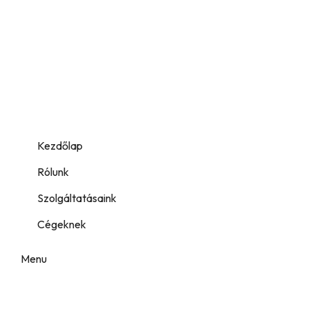
//
//
Kezdőlap
Rólunk
Szolgáltatásaink
Cégeknek
Menu
Segítségre szorul? Hívjon!