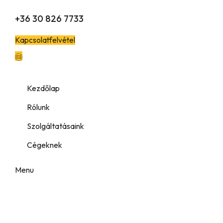
+36 30 826 7733
Kapcsolatfelvétel
Kezdőlap
Rólunk
Szolgáltatásaink
Cégeknek
Menu
Címke:
Welding