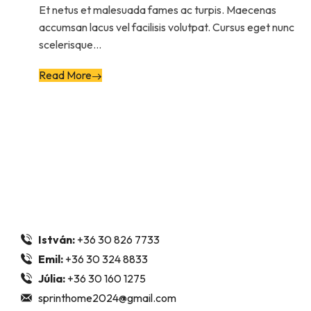
Et netus et malesuada fames ac turpis. Maecenas
accumsan lacus vel facilisis volutpat. Cursus eget nunc
scelerisque...
Read More
Gyors duguláselhárítás és vízvezeték-szerelés a SprintHome
gyorsan és szakszerűen megoldjuk!
Kapcsolat
Zala megye, Veszprém megye, Vas megye, Somogy meg
István:
+36 30 826 7733
Emil:
+36 30 324 8833
Júlia:
+36 30 160 1275
sprinthome2024@gmail.com