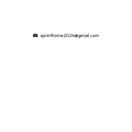
8900 Zalaegerszeg, Zrínyi Miklós út 83.
+36 30 826 7733
sprinthome2024@gmail.com