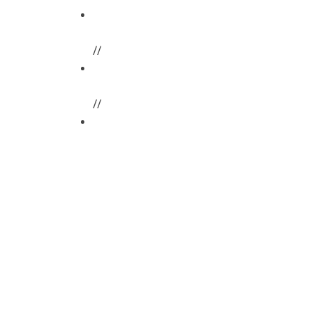
//
//