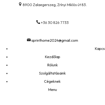
8900 Zalaegerszeg, Zrínyi Miklós út 83.
+36 30 826 7733
sprinthome2024@gmail.com
Kapcso
Kezdőlap
Rólunk
Szolgáltatásaink
Cégeknek
Menu