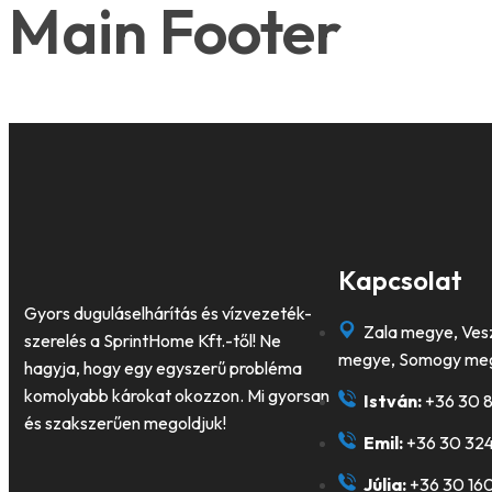
Main Footer
Kapcsolat
Gyors duguláselhárítás és vízvezeték-
Zala megye, Ves
szerelés a SprintHome Kft.-től! Ne
megye, Somogy me
hagyja, hogy egy egyszerű probléma
komolyabb károkat okozzon. Mi gyorsan
István:
+36 30 
és szakszerűen megoldjuk!
Emil:
+36 30 32
Júlia:
+36 30 160