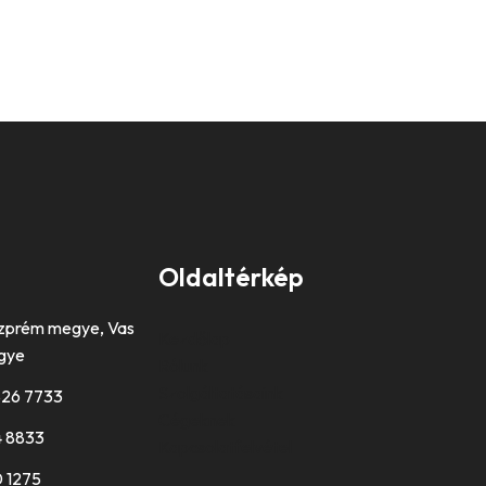
Oldaltérkép
zprém megye, Vas
Kezdőlap
gye
Rólunk
Szolgáltatásaink
826 7733
Cégeknek
4 8833
Kapcsolatfelvétel
 1275